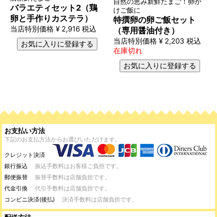
自然の恵み新鮮たまご！卵か
バラエティセット2（鶏
けご飯に
卵と手作りカステラ）
特撰卵の卵ご飯セット
当店特別価格
¥
2,916
税込
（専用醤油付き）
当店特別価格
¥
2,203
税込
お気に入りに登録する
在庫切れ
お気に入りに登録する
お支払い方法
下記のお支払方法からお選びいただけます。
クレジット決済
銀行振込
振込手数料はお客様ご負担です。
郵便振替
振替手数料は店舗負担です。
代金引換
代引手数料は店舗負担です。
コンビニ決済(後払)
決済手数料は店舗負担です。