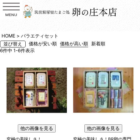
HOME
バラエティセット
価格が安い順
価格が高い順
新着順
並び替え
6
件中
1
-
6
件表示
他の画像を見る
他の画像を見る
究極の美味しさ！
究極の美味しさ！BR卵の専門