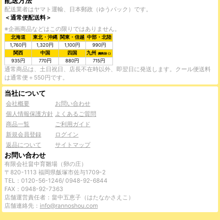
配送方法
配送業者はヤマト運輸、日本郵政（ゆうパック）です。
＜通常便配送料＞
※企画商品などはこの限りではありません。
北海道
東北・沖縄
関東・信越
中部・北陸
1,760円
1,320円
1,100円
990円
関西
中国
四国
九州
(離島除く)
935円
770円
880円
715円
通常商品は、土日祝日、店長不在時以外、即翌日に発送します。クール便送料
は通常便＋550円です。
当社について
会社概要
お問い合わせ
個人情報保護方針
よくあるご質問
商品一覧
ご利用ガイド
新規会員登録
ログイン
返品について
サイトマップ
お問い合わせ
有限会社畠中育雛場（卵の庄）
〒820-1113 福岡県飯塚市佐与1709-2
TEL：0120-56-1246/ 0948-92-6844
FAX：0948-92-7363
店舗運営責任者：畠中五恵子（はたなかさえこ）
店舗連絡先：
info@rannoshou.com