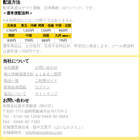
配送方法
配送業者はヤマト運輸、日本郵政（ゆうパック）です。
＜通常便配送料＞
※企画商品などはこの限りではありません。
北海道
東北・沖縄
関東・信越
中部・北陸
1,760円
1,320円
1,100円
990円
関西
中国
四国
九州
(離島除く)
935円
770円
880円
715円
通常商品は、土日祝日、店長不在時以外、即翌日に発送します。クール便送料
は通常便＋550円です。
当社について
会社概要
お問い合わせ
個人情報保護方針
よくあるご質問
商品一覧
ご利用ガイド
新規会員登録
ログイン
返品について
サイトマップ
お問い合わせ
有限会社畠中育雛場（卵の庄）
〒820-1113 福岡県飯塚市佐与1709-2
TEL：0120-56-1246/ 0948-92-6844
FAX：0948-92-7363
店舗運営責任者：畠中五恵子（はたなかさえこ）
店舗連絡先：
info@rannoshou.com