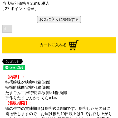
当店特別価格
¥
2,916
税込
[
27
ポイント進呈 ]
お気に入りに登録する
【内容】：
特撰吟味夕映卵×1箱(6個)
特撰吟味白雪卵×1箱(6個)
たまごん工房特製 温泉卵×1箱(5個)
手作りたまごんかすてら×1本
【賞味期限】：
卵の生での賞味期限は採卵後2週間です。採卵したその日に
発送致しますので、お届け後約10日以上は生でお召し上がり