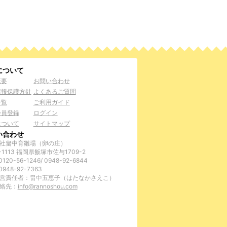
について
概要
お問い合わせ
情報保護方針
よくあるご質問
一覧
ご利用ガイド
会員登録
ログイン
について
サイトマップ
い合わせ
社畠中育雛場（卵の庄）
-1113 福岡県飯塚市佐与1709-2
120-56-1246/ 0948-92-6844
0948-92-7363
営責任者：畠中五恵子（はたなかさえこ）
絡先：
info@rannoshou.com