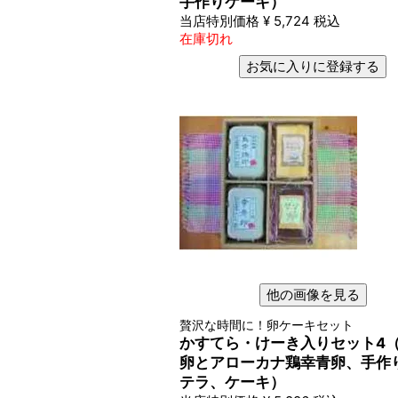
手作りケーキ）
当店特別価格
¥
5,724
税込
在庫切れ
お気に入りに登録する
他の画像を見る
贅沢な時間に！卵ケーキセット
かすてら・けーき入りセット4
卵とアローカナ鶏幸青卵、手作
テラ、ケーキ）