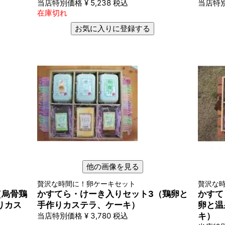
当店特別価格
¥
5,238
税込
当店特
在庫切れ
お気に入りに登録する
他の画像を見る
贅沢な時間に！卵ケーキセット
贅沢な
（烏骨鶏
かすてら・けーき入りセット3（鶏卵と
かすて
りカス
手作りカステラ、ケーキ）
卵と温
当店特別価格
¥
3,780
税込
キ）