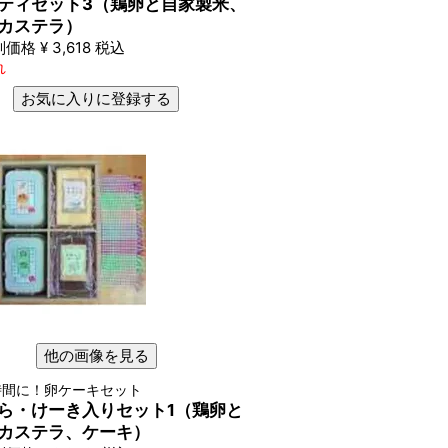
ティセット3（鶏卵と自家製米、
カステラ）
別価格
¥
3,618
税込
れ
お気に入りに登録する
他の画像を見る
時間に！卵ケーキセット
ら・けーき入りセット1（鶏卵と
カステラ、ケーキ）