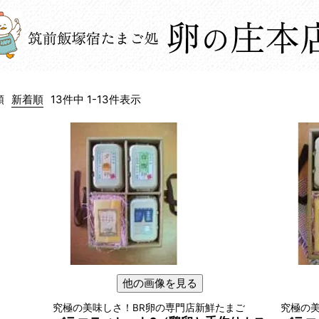
順
新着順
13
件中
1
-
13
件表示
他の画像を見る
究極の美味しさ！BR卵の専門店新鮮たまご
究極の美