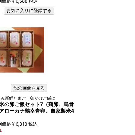
別価格
¥
6,588
税込
お気に入りに登録する
他の画像を見る
恵み新鮮たまご！卵かけご飯に
米の卵ご飯セット7（鶏卵、烏骨
アローカナ鶏幸青卵、自家製米4
別価格
¥
6,318
税込
れ