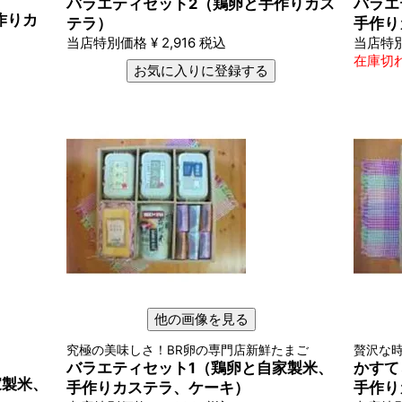
バラエティセット2（鶏卵と手作りカス
バラエ
作りカ
テラ）
手作り
当店特別価格
¥
2,916
税込
当店特
在庫切
お気に入りに登録する
他の画像を見る
究極の美味しさ！BR卵の専門店新鮮たまご
贅沢な
バラエティセット1（鶏卵と自家製米、
かすて
家製米、
手作りカステラ、ケーキ）
手作り