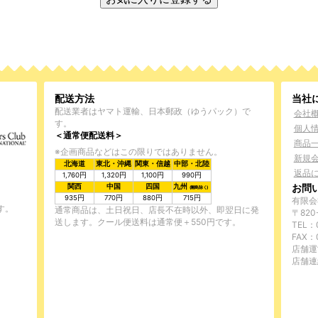
配送方法
当社
配送業者はヤマト運輸、日本郵政（ゆうパック）で
会社
す。
個人
＜通常便配送料＞
商品
※企画商品などはこの限りではありません。
新規
北海道
東北・沖縄
関東・信越
中部・北陸
返品
1,760円
1,320円
1,100円
990円
お問
関西
中国
四国
九州
(離島除く)
935円
770円
880円
715円
有限会
す。
通常商品は、土日祝日、店長不在時以外、即翌日に発
〒820
送します。クール便送料は通常便＋550円です。
TEL：0
FAX：
店舗運
店舗連