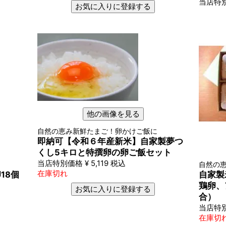
当店特
お気に入りに登録する
他の画像を見る
自然の恵み新鮮たまご！卵かけご飯に
即納可【令和６年産新米】自家製夢つ
くし5キロと特撰卵の卵ご飯セット
当店特別価格
¥
5,119
税込
自然の
在庫切れ
18個
自家製
鶏卵、
お気に入りに登録する
合）
当店特
在庫切