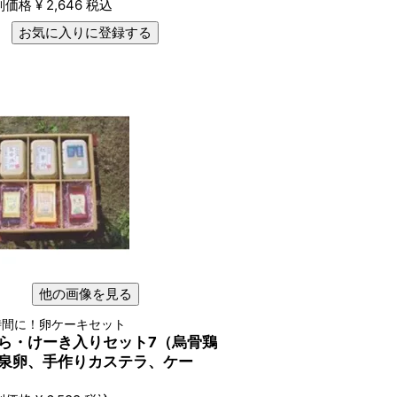
別価格
¥
2,646
税込
お気に入りに登録する
他の画像を見る
時間に！卵ケーキセット
ら・けーき入りセット7（烏骨鶏
泉卵、手作りカステラ、ケー