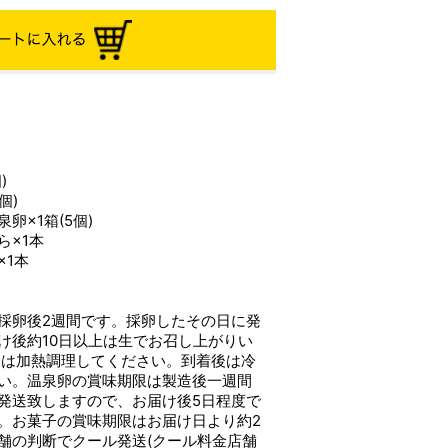
)
個)
卵×1箱(5個)
ら×1本
×1本
採卵後2週間です。採卵したその日に発
け後約10日以上は生でお召し上がりい
後は加熱調理してください。到着後は冷
い。温泉卵の賞味期限は製造後一週間
発送致しますので、お届け後5日程度で
。お菓子の賞味期限はお届け日より約2
舗の判断でクール発送(クール料金店舗