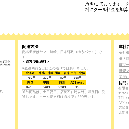
負担)しております。
料にクール料金を加算
配送方法
当社
配送業者はヤマト運輸、日本郵政（ゆうパック）で
会社
す。
個人
＜通常便配送料＞
商品
※企画商品などはこの限りではありません。
新規
北海道
東北・沖縄
関東・信越
中部・北陸
返品
1,760円
1,320円
1,100円
990円
お問
関西
中国
四国
九州
(離島除く)
935円
770円
880円
715円
有限会
す。
通常商品は、土日祝日、店長不在時以外、即翌日に発
〒820
送します。クール便送料は通常便＋550円です。
TEL：0
FAX：
店舗運
店舗連