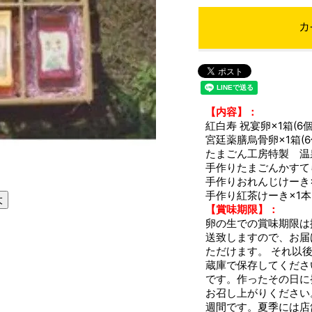
【内容】：
紅白寿 祝宴卵×1箱(6個
宮廷薬膳烏骨卵×1箱(6
たまごん工房特製 温泉
手作りたまごんかすて
手作りおれんじけーき
手作り紅茶けーき×1本
大
【賞味期限】：
卵の生での賞味期限は
送致しますので、お届
ただけます。 それ以
蔵庫で保存してくださ
です。作ったその日に
お召し上がりください
週間です。夏季には店