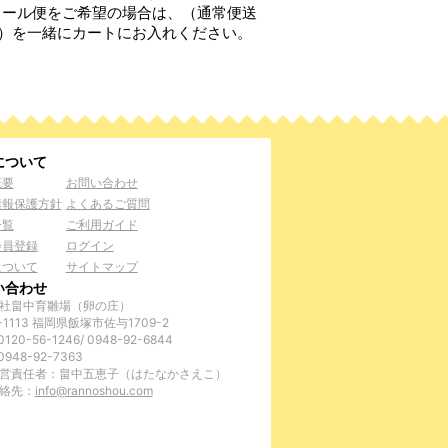
クール便をご希望の場合は、（通常便送
）を一緒にカートにお入れください。
について
概要
お問い合わせ
情報保護方針
よくあるご質問
一覧
ご利用ガイド
会員登録
ログイン
について
サイトマップ
い合わせ
社畠中育雛場（卵の庄）
-1113 福岡県飯塚市佐与1709-2
120-56-1246/ 0948-92-6844
0948-92-7363
営責任者：畠中五恵子（はたなかさえこ）
絡先：
info@rannoshou.com