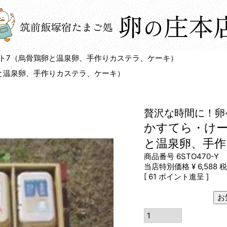
ト7（烏骨鶏卵と温泉卵、手作りカステラ、ケーキ）
と温泉卵、手作りカステラ、ケーキ）
贅沢な時間に！卵
かすてら・けー
と温泉卵、手
商品番号
6STO470-Y
当店特別価格
¥
6,588
税
[
61
ポイント進呈 ]
お