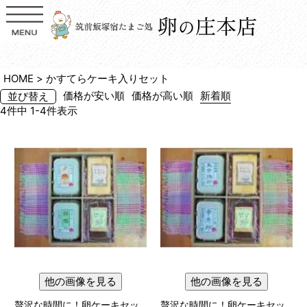
HOME
かすてらケーキ入りセット
価格が安い順
価格が高い順
新着順
並び替え
4
件中
1
-
4
件表示
他の画像を見る
他の画像を見る
贅沢な時間に！卵ケーキセッ
贅沢な時間に！卵ケーキセッ