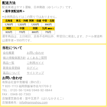
配送方法
配送業者はヤマト運輸、日本郵政（ゆうパック）です。
＜通常便配送料＞
※企画商品などはこの限りではありません。
北海道
東北・沖縄
関東・信越
中部・北陸
1,760円
1,320円
1,100円
990円
関西
中国
四国
九州
(離島除く)
935円
770円
880円
715円
通常商品は、土日祝日、店長不在時以外、即翌日に発送します。クール便送料
は通常便＋550円です。
当社について
会社概要
お問い合わせ
個人情報保護方針
よくあるご質問
商品一覧
ご利用ガイド
新規会員登録
ログイン
返品について
サイトマップ
お問い合わせ
有限会社畠中育雛場（卵の庄）
〒820-1113 福岡県飯塚市佐与1709-2
TEL：0120-56-1246/ 0948-92-6844
FAX：0948-92-7363
店舗運営責任者：畠中五恵子（はたなかさえこ）
店舗連絡先：
info@rannoshou.com