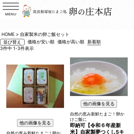
HOME
自家製米の卵ご飯セット
価格が安い順
価格が高い順
新着順
並び替え
3
件中
1
-
3
件表示
他の画像を見る
自然の恵み新鮮たまご！卵か
けご飯に
他の画像を見る
即納可【令和６年産新
米】自家製夢つくし5キ
自然の恵み新鮮たまご！卵か