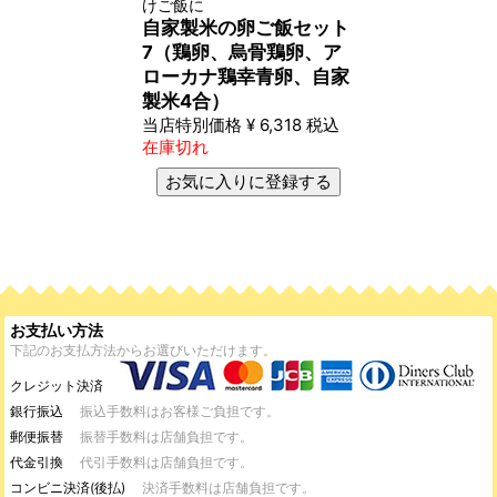
けご飯に
自家製米の卵ご飯セット
7（鶏卵、烏骨鶏卵、ア
ローカナ鶏幸青卵、自家
製米4合）
当店特別価格
¥
6,318
税込
在庫切れ
お気に入りに登録する
お支払い方法
下記のお支払方法からお選びいただけます。
クレジット決済
銀行振込
振込手数料はお客様ご負担です。
郵便振替
振替手数料は店舗負担です。
代金引換
代引手数料は店舗負担です。
コンビニ決済(後払)
決済手数料は店舗負担です。