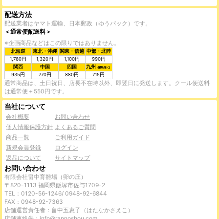
配送方法
配送業者はヤマト運輸、日本郵政（ゆうパック）です。
＜通常便配送料＞
※企画商品などはこの限りではありません。
北海道
東北・沖縄
関東・信越
中部・北陸
1,760円
1,320円
1,100円
990円
関西
中国
四国
九州
(離島除く)
935円
770円
880円
715円
通常商品は、土日祝日、店長不在時以外、即翌日に発送します。クール便送料
は通常便＋550円です。
当社について
会社概要
お問い合わせ
個人情報保護方針
よくあるご質問
商品一覧
ご利用ガイド
新規会員登録
ログイン
返品について
サイトマップ
お問い合わせ
有限会社畠中育雛場（卵の庄）
〒820-1113 福岡県飯塚市佐与1709-2
TEL：0120-56-1246/ 0948-92-6844
FAX：0948-92-7363
店舗運営責任者：畠中五恵子（はたなかさえこ）
店舗連絡先：
info@rannoshou.com