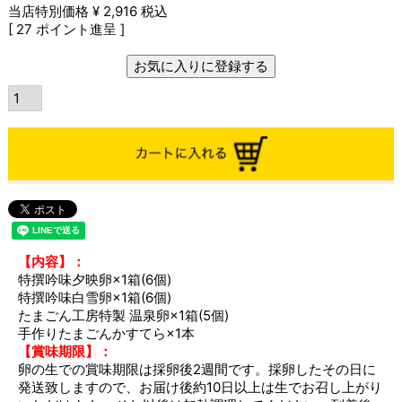
当店特別価格
¥
2,916
税込
[
27
ポイント進呈 ]
お気に入りに登録する
【内容】：
特撰吟味夕映卵×1箱(6個)
特撰吟味白雪卵×1箱(6個)
たまごん工房特製 温泉卵×1箱(5個)
手作りたまごんかすてら×1本
【賞味期限】：
卵の生での賞味期限は採卵後2週間です。採卵したその日に
発送致しますので、お届け後約10日以上は生でお召し上がり