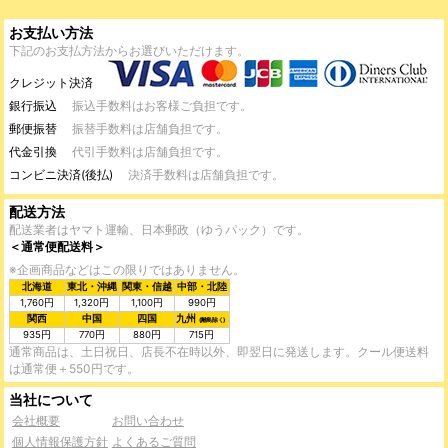
お支払い方法
下記のお支払方法からお選びいただけます。
クレジット決済
銀行振込
振込手数料はお客様ご負担です。
郵便振替
振替手数料は店舗負担です。
代金引換
代引手数料は店舗負担です。
コンビニ決済(後払)
決済手数料は店舗負担です。
配送方法
配送業者はヤマト運輸、日本郵政（ゆうパック）です。
＜通常便配送料＞
※企画商品などはこの限りではありません。
北海道
東北・沖縄
関東・信越
中部・北陸
1,760円
1,320円
1,100円
990円
関西
中国
四国
九州
(離島除く)
935円
770円
880円
715円
通常商品は、土日祝日、店長不在時以外、即翌日に発送します。クール便送料
は通常便＋550円です。
当社について
会社概要
お問い合わせ
個人情報保護方針
よくあるご質問