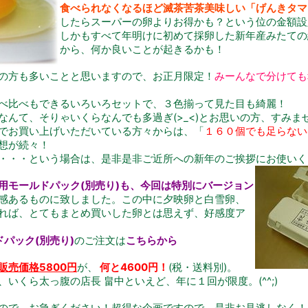
食べられなくなるほど滅茶苦茶美味しい「げんきタマ
したらスーパーの卵よりお得かも？という位の金額設
しかもすべて年明けに初めて採卵した新年産みたての
から、何か良いことが起きるかも！
の方も多いことと思いますので、お正月限定！
みーんなで分けても
べ比べもできるいろいろセットで、３色揃って見た目も綺麗！
なんて、そりゃいくらなんでも多過ぎ(>_<)とお思いの方、すみま
でお買い上げいただいている方々からは、「
１６０個でも足らない
想が続々！
・・・という場合は、是非是非ご近所への新年のご挨拶にお使いく
用モールドパック(別売り)
も、今回は特別にバージョン
感あるものに致しました。この中に夕映卵と白雪卵、
れば、とてもまとめ買いした卵とは思えず、好感度ア
パック(別売り)
のご注文は
こちらから
販売価格5800円
が、
何と4600円！
(税・送料別)。
いくら太っ腹の店長 畠中といえど、年に１回が限度。(^^;)
ので、お急ぎください！超得な企画ですので、是非お見逃しなく！