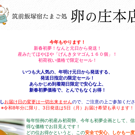
今年もやります！
新春初夢！なんと元日から発送！
産みたてほやほや「げんきタマゴん１６０個」！
初荷祝い価格で限定セール！
いつも大人気の、年明け元日から発送する、
発送日指定の限定セール！
あらかじめ到着期日限定で安心な上、
新春初夢価格で、とんでもなくお得！
し
お届け日の変更は一切出来ません
ので、ご注意の上ご参加くだ
※令和8年分に限り、3日発送は5日（月）お届け希望も承ります！
毎年恒例の初産み初荷卵、今年も初夢企画として、信
得な価格でお目見えです！
どの位お得かというと、この
安全で安心、しかも一度