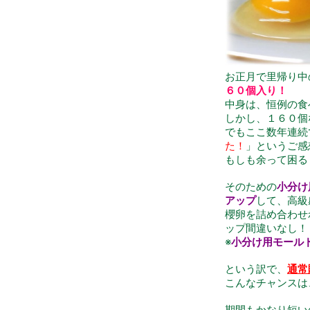
お正月で里帰り中
６０個入り！
中身は、恒例の食
しかし、１６０個
でもここ数年連続
た！
」というご感
もしも余って困る
そのための
小分け
アップ
して、高級
櫻卵を詰め合わせ
ップ間違いなし！
※
小分け用モールド
という訳で、
通常
こんなチャンスは、
期間もかなり短い