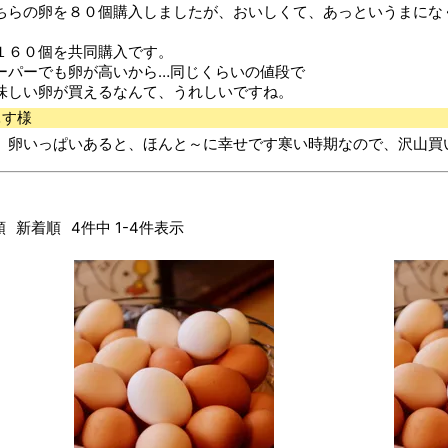
ちらの卵を８０個購入しましたが、おいしくて、あっというまにな
１６０個を共同購入です。
ーパーでも卵が高いから…同じくらいの値段で
味しい卵が買えるなんて、うれしいですね。
ぃす様
、卵いっぱいあると、ほんと～に幸せです寒い時期なので、沢山買
順
新着順
4
件中
1
-
4
件表示