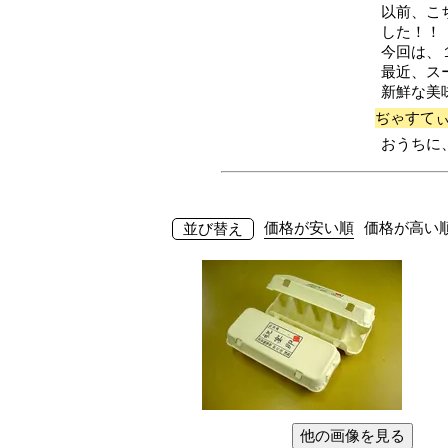
以前、こ
した！！
今回は、
最近、ス
新鮮な美
ぢゃすて
おうちに
価格が安い順
価格が高い
並び替え
他の画像を見る