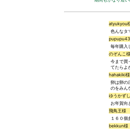
atyukyou
色んなタ
pupupu4
毎年購入
のぞんこ
今まで買
てたらよ
hahakiki様
卵は卵の
のをみん
ゆうかず
お年賀向
飛鳥王様
１６０個
bekkun様