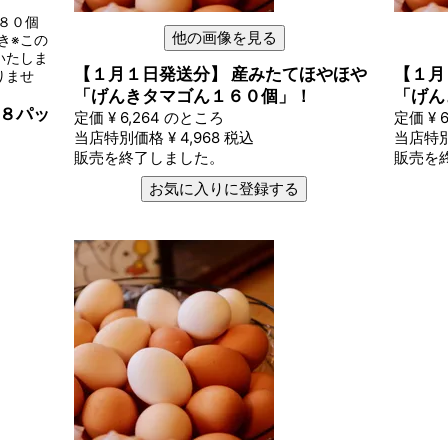
卵８０個
他の画像を見る
き※この
いたしま
【１月１日発送分】 産みたてほやほや
【１月
りませ
「げんきタマゴん１６０個」！
「げん
(８パッ
定価
¥
6,264
のところ
定価
¥
6
当店特別価格
¥
4,968
税込
当店特
販売を終了しました。
販売を
お気に入りに登録する