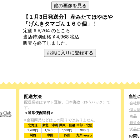
他の画像を見る
【１月3日発送分】 産みたてほやほや
「げんきタマゴん１６０個」！
定価
¥
6,264
のところ
当店特別価格
¥
4,968
税込
販売を終了しました。
お気に入りに登録する
配送方法
当社
配送業者はヤマト運輸、日本郵政（ゆうパック）で
会社
す。
個人
＜通常便配送料＞
商品
※企画商品などはこの限りではありません。
新規
北海道
東北・沖縄
関東・信越
中部・北陸
返品
1,760円
1,320円
1,100円
990円
お問
関西
中国
四国
九州
(離島除く)